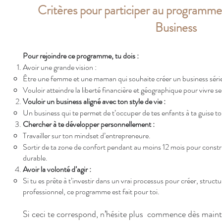
Critères pour participer au program
Business
Pour rejoindre ce programme, tu dois :
Avoir une grande vision :
Être une femme et une maman qui souhaite créer un business sérieux
Vouloir atteindre la liberté financière et géographique pour vivre se
Vouloir un business aligné avec ton style de vie :
Un business qui te permet de t’occuper de tes enfants à ta guise to
Chercher à te développer personnellement :
Travailler sur ton mindset d’entrepreneure.
Sortir de ta zone de confort pendant au moins 12 mois pour constr
durable.
Avoir la volonté d’agir :
Si tu es prête à t’investir dans un vrai processus pour créer, struc
professionnel, ce programme est fait pour toi.
Si ceci te correspond, n’hésite plus commence dès main