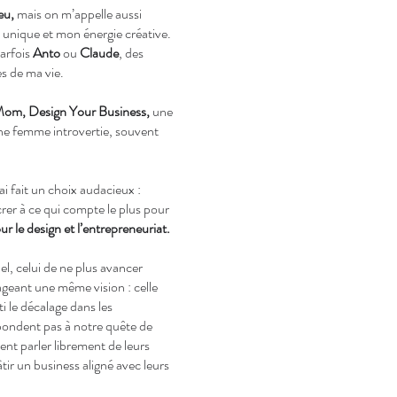
eu,
mais on m’appelle aussi
 unique et mon énergie créative.
parfois
Anto
ou
Claude
, des
es de ma vie.
om, Design Your Business,
une
une femme introvertie, souvent
i fait un choix audacieux :
rer à ce qui compte le plus pour
r le design et l’entrepreneuriat.
l, celui de ne plus avancer
geant une même vision : celle
i le décalage dans les
répondent pas à notre quête de
nt parler librement de leurs
âtir un business aligné avec leurs