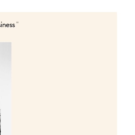
iness
"