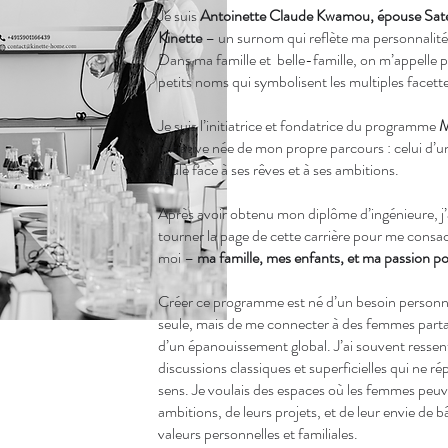
Je suis
Antoinette Claude Kwamou, épouse Sat
Kinette
– un surnom qui reflète ma personnalité
Dans ma famille et belle-famille, on m’appelle 
petits noms qui symbolisent les multiples facett
Je suis l’initiatrice et fondatrice du programme
M
initiative née de mon propre parcours : celui d’
seule face à ses rêves et à ses ambitions.
Après avoir obtenu mon diplôme d’ingénieure, j’a
tourner la page de cette carrière pour me consac
moi –
ma famille, mes enfants, et ma passion pou
Créer ce programme est né d’un besoin personne
seule, mais de me connecter à des femmes parta
d’un épanouissement global. J’ai souvent ressent
discussions classiques et superficielles qui ne 
sens. Je voulais des espaces où les femmes peuve
ambitions, de leurs projets, et de leur envie de b
valeurs personnelles et familiales.