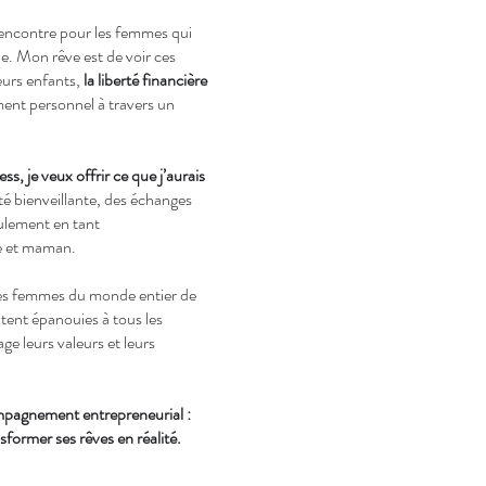
rencontre pour les femmes qui
le. Mon rêve est de voir ces
eurs enfants,
la liberté financière
ment personnel à travers un
, je veux offrir ce que j’aurais
 bienveillante, des échanges
eulement en tant
e et maman.
des femmes du monde entier de
ntent épanouies à tous les
e leurs valeurs et leurs
mpagnement entrepreneurial :
sformer ses rêves en réalité.