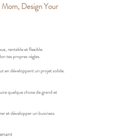
me Mom, Design Your
, rentable et flexible.
lon tes propres règles.
ut en développant un projet solide.
uire quelque chose de grand et
turer et développer un business
tenant