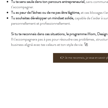
Tu te sens seule dans ton parcours entrepreneurial,
sans communau
t’accompagner.
Tu as peur de l’échec ou de ne pas être légitime,
et ces blocages t’e
Tu souhaites développer un mindset solide,
capable de t’aider à sur
personnellement et professionnellement.
Si tu te reconnais dans ces situations, le programme Mom, Design
Il t’accompagnera pas à pas pour résoudre ces problèmes, structure
business aligné avec tes valeurs et ton style de vie. 🚀
👉 Je me reconnais, je veux en savoir pl